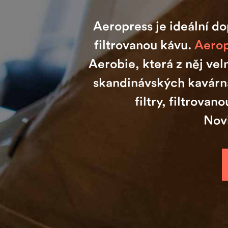
Aeropress je ideální do
filtrovanou kávu.
Aerop
Aerobie, která z něj ve
skandinávských kavárn
filtry, filtrov
Nov