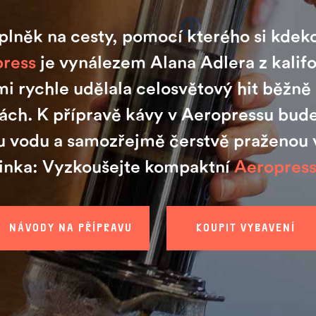
plněk na cesty, pomocí kterého si kdek
ress
je vynálezem Alana Adlera z kalif
lmi rychle udělala celosvětový hit běžn
ách. K přípravě kávy v Aeropressu bude
anou vodu a samozřejmě čerstvě praženou
inka: Vyzkoušejte kompaktní
Aeropres
NÁVODY NA PŘÍPRAVU
KOUPIT VYBAVENÍ