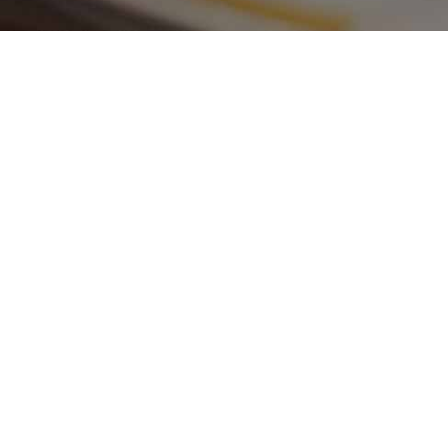
Kávové předplatné
Každý měsíc 350 g čerstvě upražené
výběrové kávy až k vám domů.
TO CHCI