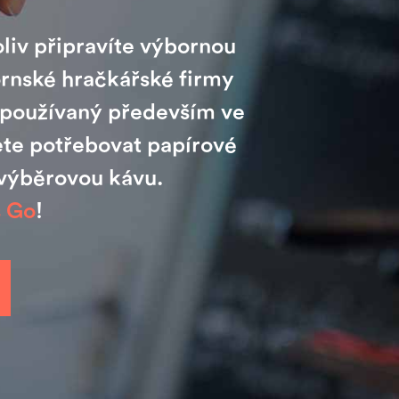
oliv připravíte výbornou
ornské hračkářské firmy
ě používaný především ve
te potřebovat papírové
 výběrovou kávu.
s Go
!